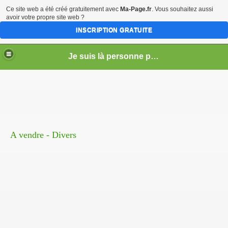
Ce site web a été créé gratuitement avec
Ma-Page.fr
. Vous souhaitez aussi
avoir votre propre site web ?
INSCRIPTION GRATUITE
Je suis là personne pour la vente (vente - achat - échange) - Service de Tonte de Pelouse - Déneigement (Longueuil)
A vendre - Divers
r)