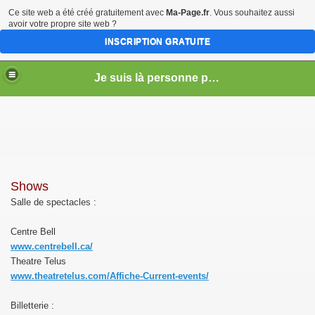
Ce site web a été créé gratuitement avec
Ma-Page.fr
. Vous souhaitez aussi
avoir votre propre site web ?
INSCRIPTION GRATUITE
Je suis là personne pour la vente (vente - achat - échange) - Service de Tonte de Pelouse - Déneigement (Longueuil)
Shows
r)
Salle de spectacles :
Centre Bell
www.centrebell.ca/
Theatre Telus
www.theatretelus.com/Affiche-Current-events/
Billetterie :