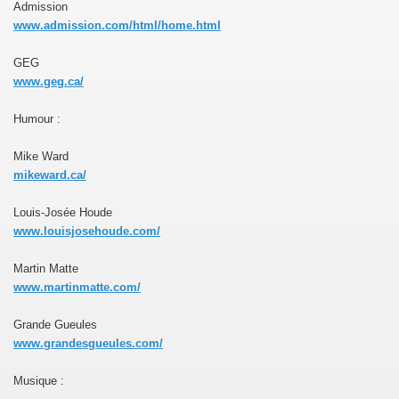
Admission
www.admission.com/html/home.htmI
GEG
www.geg.ca/
Humour :
Mike Ward
mikeward.ca/
Louis-Josée Houde
www.louisjosehoude.com/
Martin Matte
www.martinmatte.com/
Grande Gueules
www.grandesgueules.com/
Musique :