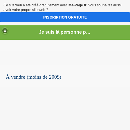
Ce site web a été créé gratuitement avec
Ma-Page.fr
. Vous souhaitez aussi
avoir votre propre site web ?
INSCRIPTION GRATUITE
Je suis là personne pour la vente (vente - achat - échange) - Service de Tonte de Pelouse - Déneigement (Longueuil)
À vendre (moins de 200$)
r)