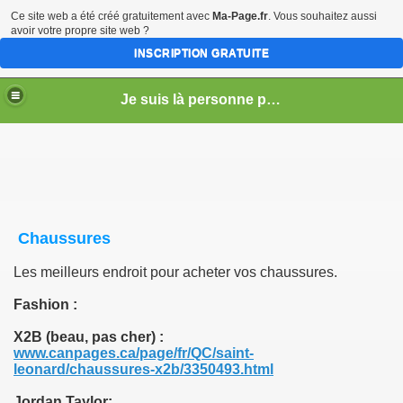
Ce site web a été créé gratuitement avec
Ma-Page.fr
. Vous souhaitez aussi
avoir votre propre site web ?
INSCRIPTION GRATUITE
Je suis là personne pour la vente (vente - achat - échange) - Service de Tonte de Pelouse - Déneigement (Longueuil)
Chaussures
r)
Les meilleurs endroit pour acheter vos chaussures.
Fashion :
X2B (beau, pas cher) :
www.canpages.ca/page/fr/QC/saint-
leonard/chaussures-x2b/3350493.html
Jordan Taylor: